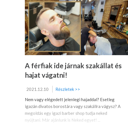
A férfiak ide járnak szakállat és
hajat vágatni!
2021.12.10
Részletek >>
Nem vagy elégedett jelenlegi hajaddal? Esetleg
igazán divatos borostára vagy szakállra vágysz? A
megoldás egy igazi barber shop tudja neked
nyújtani. Már ajánlunk is Neked egyet! ...