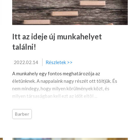
Itt az ideje új munkahelyet
találni!
2022.02.14
Részletek >>
A munkahely egy fontos meghatározója az
életünknek. A nappalaink nagy részét ott töltjük. És
nem mindegy, hogy milyen körülmények közt, és
milyen társaságban kell ezt az időt eltöl ...
Barber