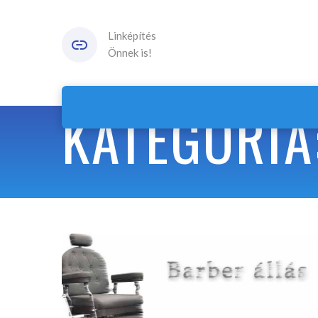
Linképítés
Önnek is!
KATEGÓRIA