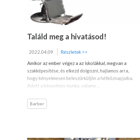
Találd meg a hivatásod!
2022.04.09
Részletek >>
Amikor az ember végez a az iskolákkal, megvan a
szakképesítése, és elkezd dolgozni, hajlamos arra,
hogy kényelmesen beleszürküljön a hétköznapjaiba.
Adott a kényelmes munka, valame ...
Barber