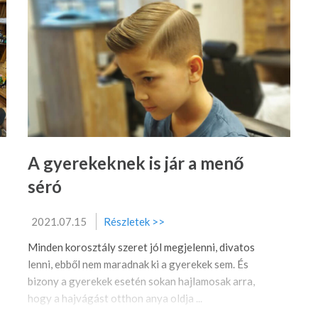
A gyerekeknek is jár a menő
séró
2021.07.15
Részletek >>
Minden korosztály szeret jól megjelenni, divatos
lenni, ebből nem maradnak ki a gyerekek sem. És
bizony a gyerekek esetén sokan hajlamosak arra,
hogy a hajvágást otthon anya oldja ...